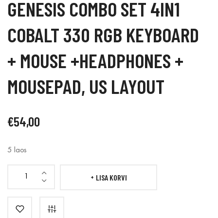
GENESIS COMBO SET 4IN1
COBALT 330 RGB KEYBOARD
+ MOUSE +HEADPHONES +
MOUSEPAD, US LAYOUT
€
54,00
5 laos
LISA KORVI
GENESIS
COMBO
set