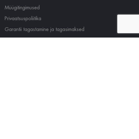
Müügitingimused
Privaatsuspoliitika
Garantii tagastamine ja tagasimaksed
TOOTEKATEGOORIAD
Asus Headsets
JÄLGI MEID