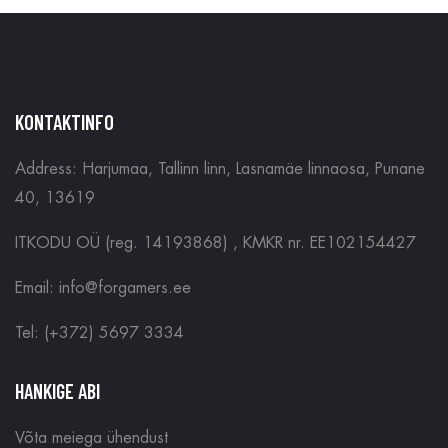
KONTAKTINFO
Address: Harjumaa, Tallinn linn, Lasnamäe linnaosa, Punane
40, 13619
ITKODU OÜ (reg. 14193868) , KMKR nr. EE102154427
Email: info@forgamers.ee
Tel: (+372) 5697 3334
HANKIGE ABI
Võta meiega ühendust